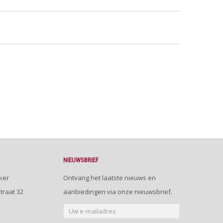
NIEUWSBRIEF
ker
Ontvang het laatste nieuws en
traat 32
aanbiedingen via onze nieuwsbrief.