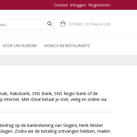
Contact
Inloggen
Registreren
0 ITEMS, TOTAAL
€ 0,00
VOOR UW HUISDIER
HORECA EN RESTAURANTS
Knab, Rabobank, SNS Bank, SNS Regio Bank of de
ternet. Met iDeal betaal je snel, veilig en online via
e bedrag op de bankrekening van Slagerij Henk Wisker
rkdagen. Zodra we de betaling ontvangen hebben, mailen
.