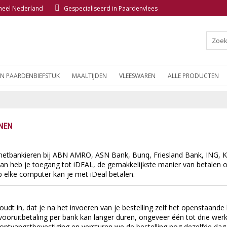
 heel Nederland
Gespecialiseerd in Paardenvlees
EN PAARDENBIEFSTUK
MAALTIJDEN
VLEESWAREN
ALLE PRODUCTEN
NEN
rnetbankieren bij ABN AMRO, ASN Bank, Bunq, Friesland Bank, ING, 
n heb je toegang tot iDEAL, de gemakkelijkste manier van betalen op in
p elke computer kan je met iDeal betalen.
oudt in, dat je na het invoeren van je bestelling zelf het openstaand
vooruitbetaling per bank kan langer duren, ongeveer één tot drie we
 ontvangstbevestiging en versturen we de bestelling nog dezelfde dag