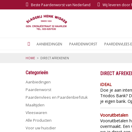
Beste Paardenworst van Nederland
Wij leveren door
AANBIEDINGEN
PAARDENWORST
PAARDENVLEES 
HOME
>
DIRECT AFREKENEN
Categorieën
DIRECT AFREKE
Aanbiedingen
iDEAL
Paardenworst
Doe je aan inte
Triodos Bank? Da
Paardenvlees en Paardenbiefstuk
je eigen bank. O
Maaltijden
Vleeswaren
Vooruitbetalen
Alle Producten
Vooruitbetalen h
overmaakt.
Een 
Voor uw huisdier
we je direct een