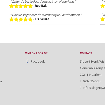
" 
" Zeker de beste Paardenworst van Nederland
"
-
Rob Bak
" 
" Unieke slager met de overheerlijke Paardenworst "
-
Els Geuze
VIND ONS OOK OP
CONTACT
Facebook
Slagerij Henk Wis
Generaal Cronjes
2021 JJ
Haarlem
en
T:
023-5257530
E: info@slagerijwi