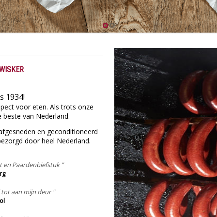
1
2
 WISKER
s 1934!
pect voor eten.
Als trots
onze
e beste van Nederland.
s afgesneden en geconditioneerd
bezorgd door heel Nederland.
t en Paardenbiefstuk "
rg
tot aan mijn deur "
ol