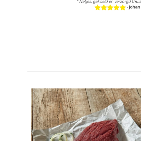
" Netjes, gekoeld en verzorgd thui
-
Johan