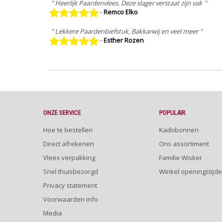
" Heerlijk Paardenvlees. Deze slager verstaat zijn vak
"
-
Remco Elko
" Lekkere Paardenbiefstuk, Bakkarwij en veel meer "
-
Esther Rozen
ONZE SERVICE
POPULAIR
Hoe te bestellen
Kadobonnen
Direct afrekenen
Ons assortiment
Vlees verpakking
Familie Wisker
Snel thuisbezorgd
Winkel openingstijd
Privacy statement
Voorwaarden info
Media