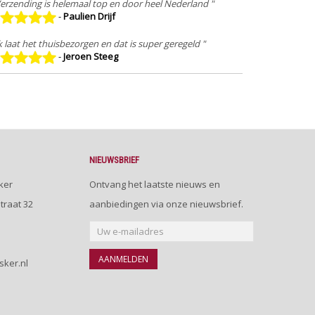
Verzending is helemaal top en door heel Nederland "
-
Paulien Drijf
Ik laat het thuisbezorgen en dat is super geregeld "
-
Jeroen Steeg
NIEUWSBRIEF
ker
Ontvang het laatste nieuws en
traat 32
aanbiedingen via onze nieuwsbrief.
AANMELDEN
sker.nl