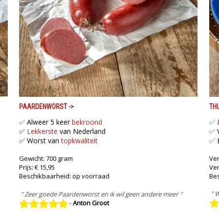
PAARDENWORST
->
TH
✅
Alweer 5 keer
bekroond
✅
✅
Lekkerste
van Nederland
✅
V
✅ Worst van
topkwaliteit
✅
Gewicht: 700 gram
Ver
Prijs: € 15,95
Ve
Beschikbaarheid: op voorraad
Bes
" W
" Zeer goede Paardenworst en ik wil geen andere meer
"
-
Anton Groot