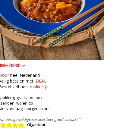
UISBEZORGD
->
Door
heel Nederland
eilig betalen met
iDEAL
Bestel zelf heel
makkelijk
pakking: gratis koelbox
rzenden: wo en do
tel vandaag, morgen in huis
at een geweldige service! Zeer goed verpakt "
-
Olga Hout