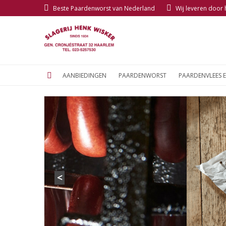
Beste Paardenworst van Nederland
Wij leveren door
AANBIEDINGEN
PAARDENWORST
PAARDENVLEES 
<