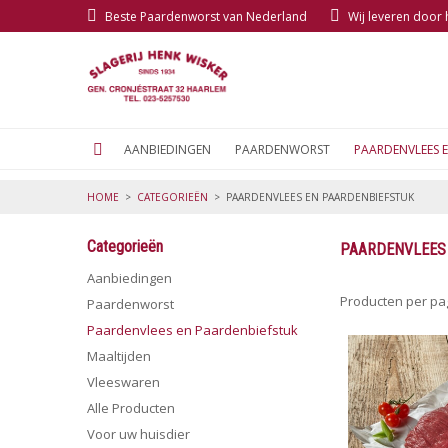
Beste Paardenworst van Nederland
Wij leveren door
AANBIEDINGEN
PAARDENWORST
PAARDENVLEES 
HOME
>
CATEGORIEËN
>
PAARDENVLEES EN PAARDENBIEFSTUK
Categorieën
PAARDENVLEES
Aanbiedingen
Producten per p
Paardenworst
Paardenvlees en Paardenbiefstuk
Maaltijden
Vleeswaren
Alle Producten
Voor uw huisdier