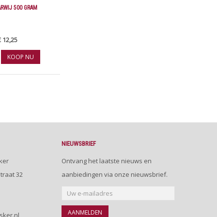
RWIJ 500 GRAM
€ 12,25
KOOP NU
NIEUWSBRIEF
ker
Ontvang het laatste nieuws en
traat 32
aanbiedingen via onze nieuwsbrief.
AANMELDEN
sker.nl