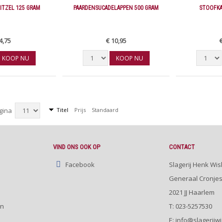
ITZEL 125 GRAM
PAARDENSUCADELAPPEN 500 GRAM
STOOFKA
4,75
€ 10,95
KOOP NU
KOOP NU
agina
Titel
Prijs
Standaard
VIND ONS OOK OP
CONTACT
Facebook
Slagerij Henk Wis
Generaal Cronjes
2021 JJ
Haarlem
en
T:
023-5257530
E: info@slagerijwi