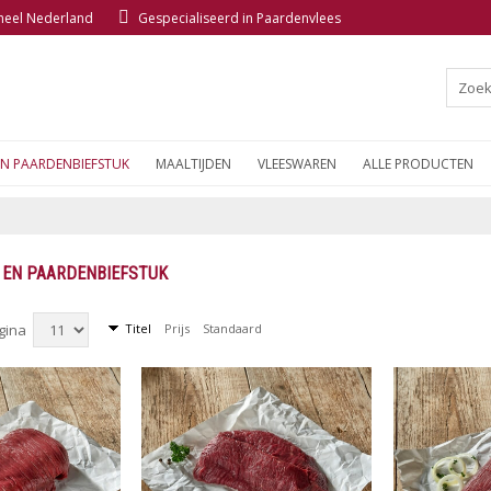
 heel Nederland
Gespecialiseerd in Paardenvlees
EN PAARDENBIEFSTUK
MAALTIJDEN
VLEESWAREN
ALLE PRODUCTEN
 EN PAARDENBIEFSTUK
agina
Titel
Prijs
Standaard