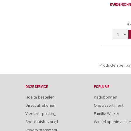
PAARDENSCHN
€ 
Producten per p
ONZE SERVICE
POPULAIR
Hoe te bestellen
Kadobonnen
Direct afrekenen
Ons assortiment
Vlees verpakking
Familie Wisker
Snel thuisbezorgd
Winkel openingstijd
Privacy statement