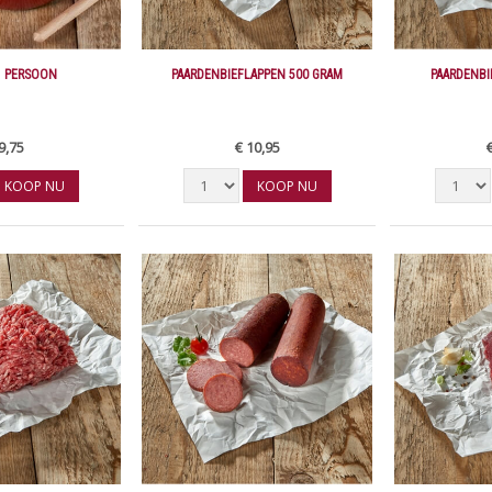
1 PERSOON
PAARDENBIEFLAPPEN 500 GRAM
PAARDENBI
9,75
€ 10,95
KOOP NU
KOOP NU