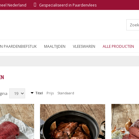
 heel Nederland
Gespecialiseerd in Paardenvlees
EN PAARDENBIEFSTUK
MAALTIJDEN
VLEESWAREN
ALLE PRODUCTEN
EN
agina
Titel
Prijs
Standaard