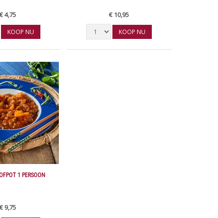
€ 4,75
€ 10,95
KOOP NU
KOOP NU
OOFPOT 1 PERSOON
€ 9,75