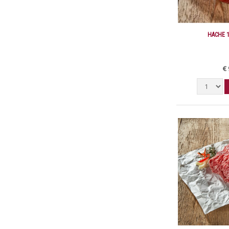
HACHE 
€ 