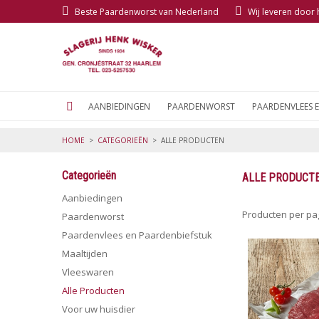
Beste Paardenworst van Nederland
Wij leveren door
AANBIEDINGEN
PAARDENWORST
PAARDENVLEES 
HOME
>
CATEGORIEËN
>
ALLE PRODUCTEN
Categorieën
ALLE PRODUCT
Aanbiedingen
Producten per p
Paardenworst
Paardenvlees en Paardenbiefstuk
Maaltijden
Vleeswaren
Alle Producten
Voor uw huisdier