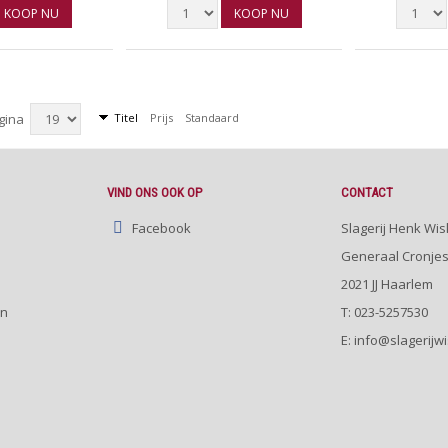
KOOP NU
KOOP NU
agina
Titel
Prijs
Standaard
VIND ONS OOK OP
CONTACT
Facebook
Slagerij Henk Wis
Generaal Cronjes
2021 JJ
Haarlem
en
T:
023-5257530
E: info@slagerijwi