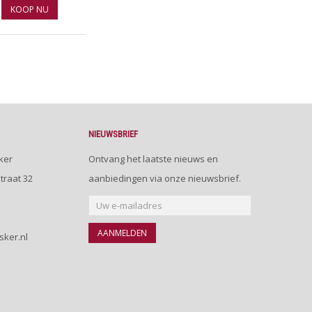
KOOP NU
NIEUWSBRIEF
ker
Ontvang het laatste nieuws en
traat 32
aanbiedingen via onze nieuwsbrief.
AANMELDEN
sker.nl