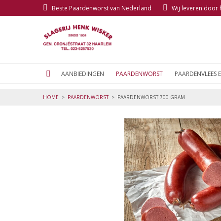
Beste Paardenworst van Nederland
Wij leveren door
AANBIEDINGEN
PAARDENWORST
PAARDENVLEES 
HOME
>
PAARDENWORST
>
PAARDENWORST 700 GRAM