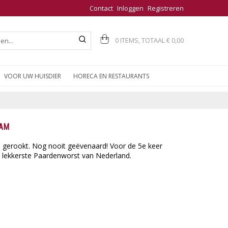
Contact
Inloggen
Registreren
0 ITEMS, TOTAAL
€ 0,00
VOOR UW HUISDIER
HORECA EN RESTAURANTS
RAM
n gerookt. Nog nooit geëvenaard! Voor de 5e keer
 lekkerste Paardenworst van Nederland.