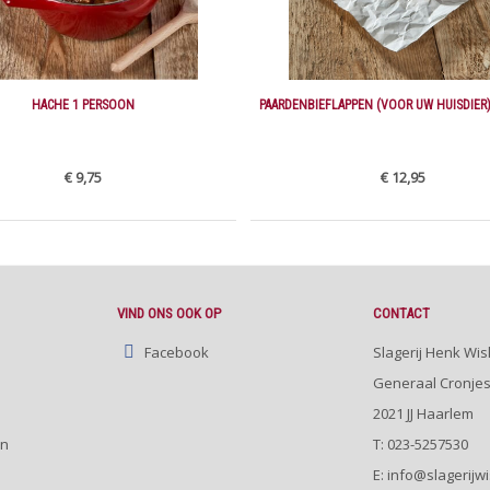
HACHE 1 PERSOON
PAARDENBIEFLAPPEN (VOOR UW HUISDIER)
€ 9,75
€ 12,95
VIND ONS OOK OP
CONTACT
Facebook
Slagerij Henk Wis
Generaal Cronjes
2021 JJ
Haarlem
en
T:
023-5257530
E: info@slagerijwi