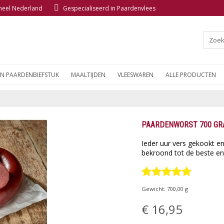
 heel Nederland
Gespecialiseerd in Paardenvlees
EN PAARDENBIEFSTUK
MAALTIJDEN
VLEESWAREN
ALLE PRODUCTEN
PAARDENWORST 700 G
Ieder uur vers gekookt e
bekroond tot de beste en
Gewicht:
700,00
g
€ 16,95