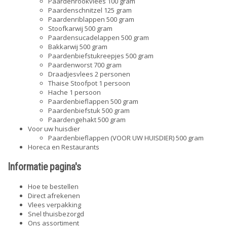
Paardenrookvlees 100 gram
Paardenschnitzel 125 gram
Paardenriblappen 500 gram
Stoofkarwij 500 gram
Paardensucadelappen 500 gram
Bakkarwij 500 gram
Paardenbiefstukreepjes 500 gram
Paardenworst 700 gram
Draadjesvlees 2 personen
Thaise Stoofpot 1 persoon
Hache 1 persoon
Paardenbieflappen 500 gram
Paardenbiefstuk 500 gram
Paardengehakt 500 gram
Voor uw huisdier
Paardenbieflappen (VOOR UW HUISDIER) 500 gram
Horeca en Restaurants
Informatie pagina's
Hoe te bestellen
Direct afrekenen
Vlees verpakking
Snel thuisbezorgd
Ons assortiment