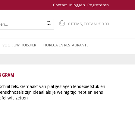
Contact
Inloggen
Registreren
0 ITEMS, TOTAAL
€ 0,00
VOOR UW HUISDIER
HORECA EN RESTAURANTS
5 GRAM
chnitzels. Gemaakt van platgeslagen lendebiefstuk en
schnitzels zijn ideaal als je weinig tijd hebt en eens
el wilt zetten.