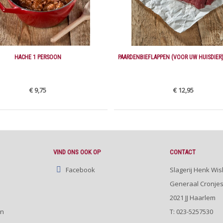
HACHE 1 PERSOON
PAARDENBIEFLAPPEN (VOOR UW HUISDIER)
€ 9,75
€ 12,95
VIND ONS OOK OP
CONTACT
Facebook
Slagerij Henk Wis
Generaal Cronjes
2021 JJ
Haarlem
en
T:
023-5257530