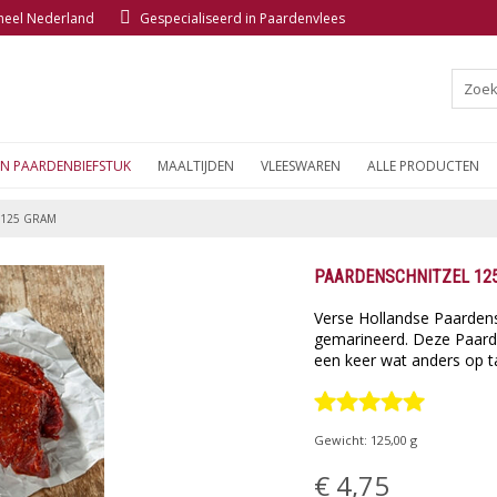
 heel Nederland
Gespecialiseerd in Paardenvlees
EN PAARDENBIEFSTUK
MAALTIJDEN
VLEESWAREN
ALLE PRODUCTEN
 125 GRAM
PAARDENSCHNITZEL 12
Verse Hollandse Paardens
gemarineerd. Deze Paarden
een keer wat anders op taf
Gewicht:
125,00
g
€ 4,75