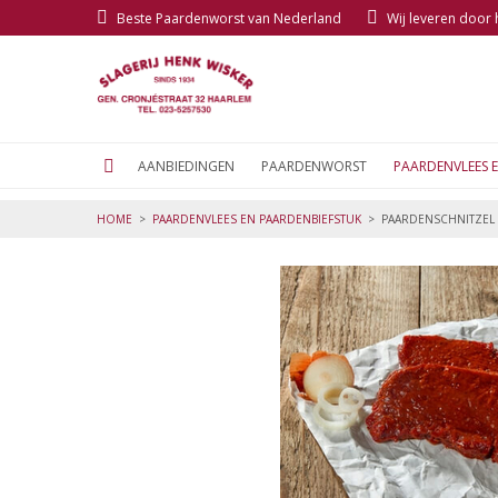
Beste Paardenworst van Nederland
Wij leveren door
AANBIEDINGEN
PAARDENWORST
PAARDENVLEES 
HOME
>
PAARDENVLEES EN PAARDENBIEFSTUK
>
PAARDENSCHNITZEL