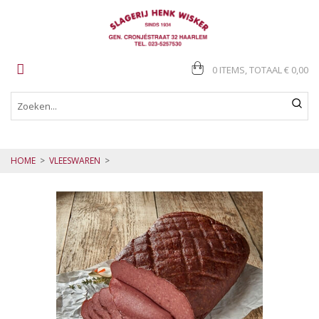
0 ITEMS, TOTAAL
€ 0,00
HOME
>
VLEESWAREN
>