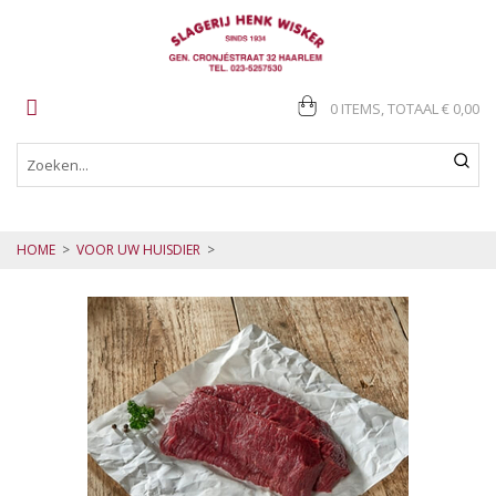
0 ITEMS, TOTAAL
€ 0,00
HOME
>
VOOR UW HUISDIER
>